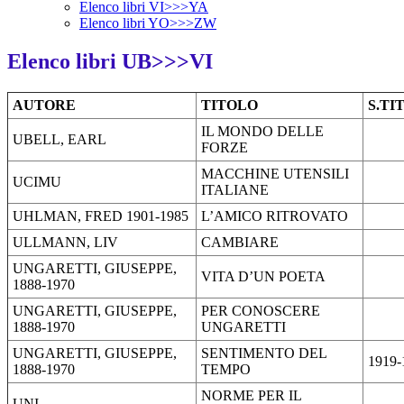
Elenco libri VI>>>YA
Elenco libri YO>>>ZW
Elenco libri UB>>>VI
AUTORE
TITOLO
S.TI
IL MONDO DELLE
UBELL, EARL
FORZE
MACCHINE UTENSILI
UCIMU
ITALIANE
UHLMAN, FRED 1901-1985
L’AMICO RITROVATO
ULLMANN, LIV
CAMBIARE
UNGARETTI, GIUSEPPE,
VITA D’UN POETA
1888-1970
UNGARETTI, GIUSEPPE,
PER CONOSCERE
1888-1970
UNGARETTI
UNGARETTI, GIUSEPPE,
SENTIMENTO DEL
1919-
1888-1970
TEMPO
NORME PER IL
UNI