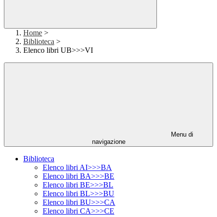
Home
>
Biblioteca
>
Elenco libri UB>>>VI
Menu di
navigazione
Biblioteca
Elenco libri AI>>>BA
Elenco libri BA>>>BE
Elenco libri BE>>>BL
Elenco libri BL>>>BU
Elenco libri BU>>>CA
Elenco libri CA>>>CE