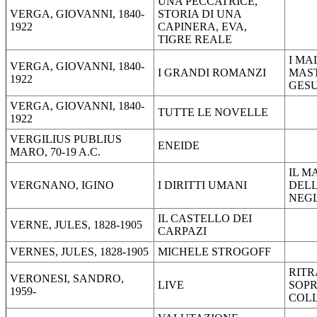
UNA PECCATRICE,
VERGA, GIOVANNI, 1840-
STORIA DI UNA
1922
CAPINERA, EVA,
TIGRE REALE
I MA
VERGA, GIOVANNI, 1840-
I GRANDI ROMANZI
MAS
1922
GES
VERGA, GIOVANNI, 1840-
TUTTE LE NOVELLE
1922
VERGILIUS PUBLIUS
ENEIDE
MARO, 70-19 A.C.
IL M
VERGNANO, IGINO
I DIRITTI UMANI
DELL
NEGL
IL CASTELLO DEI
VERNE, JULES, 1828-1905
CARPAZI
VERNES, JULES, 1828-1905
MICHELE STROGOFF
RITR
VERONESI, SANDRO,
LIVE
SOPR
1959-
COL