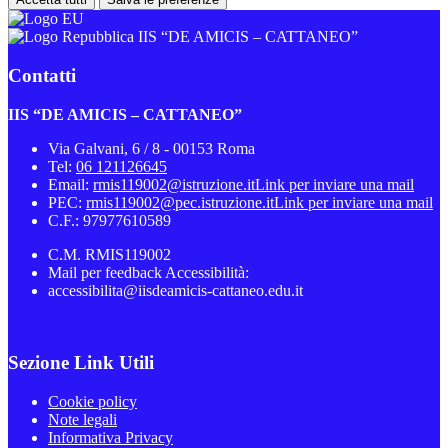
IIS “DE AMICIS – CATTANEO”
Contatti
IIS “DE AMICIS – CATTANEO”
Via Galvani, 6 / 8 - 00153 Roma
Tel:
06 121126645
Email:
rmis119002@istruzione.it
Link per inviare una mail
PEC:
rmis119002@pec.istruzione.it
Link per inviare una mail
C.F.: 97977610589
C.M. RMIS119002
Mail per feedback Accessibilità:
accessibilita@iisdeamicis-cattaneo.edu.it
Sezione Link Utili
Cookie policy
Note legali
Informativa Privacy