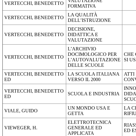
VALUTAZIONE
VERTECCHI, BENEDETTO
FORMATIVA
LA QUALITÀ
VERTECCHI, BENEDETTO
DELL’ISTRUZIONE
DECISIONE,
VERTECCHI, BENEDETTO
DIDATTICA E
VALUTAZIONE
L’ARCHIVIO
DOCIMOLOGICO PER
CHE 
VERTECCHI, BENEDETTO
L’AUTOVALUTAZIONE
SI U
DELLE SCUOLE
VERTECCHI, BENEDETTO
LA SCUOLA ITALIANA
ATTI
ED
VERSO IL 2000
CON
INN
VERTECCHI, BENEDETTO
SCUOLA E INDUSTRIA
DIDA
ED
SCU
UN MONDO USA E
LA C
VIALE, GUIDO
GETTA
RIFI
ELETTROTECNICA
RIAS
VIEWEGER, H.
GENERALE ED
ED E
APPLICATA