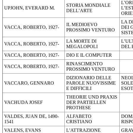
L’OR
STORIA MONDIALE
UPJOHN, EVERARD M.
L’ES
DELL’ARTE
ORIE
LA 
IL MEDIOEVO
VACCA, ROBERTO, 1927-
DEI 
PROSSIMO VENTURO
SIST
LA MORTE DI
L’UL
VACCA, ROBERTO, 1927-
MEGALOPOLI
DEL 
VACCA, ROBERTO, 1927-
DIO E IL COMPUTER
RINASCIMENTO
VACCA, ROBERTO, 1927-
PROSSIMO VENTURO
DIZIONARIO DELLE
NEOL
VACCARO, GENNARO
PAROLE NUOVISSIME
SOLE
E DIFFICILI
ESOT
THEORIE UND PRAXIS
VACHUDA JOSEF
DER PARTIELLEN
PROTHESE
VALDES, JUAN DE, 1490-
ALFABETO
DOM
1541
CRISTIANO
RISP
VALENS, EVANS
L’ATTRAZIONE
GRAV