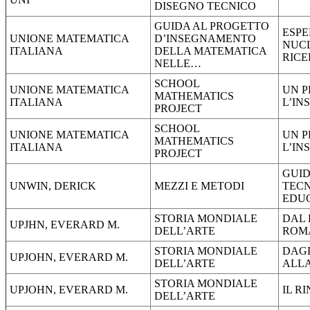
DISEGNO TECNICO
GUIDA AL PROGETTO
ESPE
UNIONE MATEMATICA
D’INSEGNAMENTO
NUCL
ITALIANA
DELLA MATEMATICA
RIC
NELLE…
SCHOOL
UNIONE MATEMATICA
UN P
MATHEMATICS
ITALIANA
L’I
PROJECT
SCHOOL
UNIONE MATEMATICA
UN P
MATHEMATICS
ITALIANA
L’I
PROJECT
GUID
UNWIN, DERICK
MEZZI E METODI
TEC
EDU
STORIA MONDIALE
DAL
UPJHN, EVERARD M.
DELL’ARTE
ROM
STORIA MONDIALE
DAGL
UPJOHN, EVERARD M.
DELL’ARTE
ALLA
STORIA MONDIALE
UPJOHN, EVERARD M.
IL R
DELL’ARTE