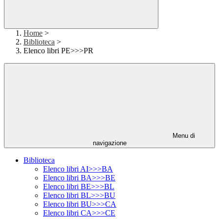
Home
>
Biblioteca
>
Elenco libri PE>>>PR
Menu di
navigazione
Biblioteca
Elenco libri AI>>>BA
Elenco libri BA>>>BE
Elenco libri BE>>>BL
Elenco libri BL>>>BU
Elenco libri BU>>>CA
Elenco libri CA>>>CE