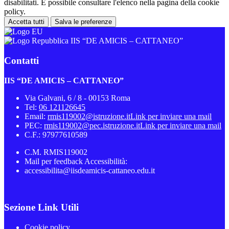
disabilitati. È possibile consultare l'elenco nella pagina della cookie
policy.
Accetta tutti
Salva le preferenze
IIS “DE AMICIS – CATTANEO”
Contatti
IIS “DE AMICIS – CATTANEO”
Via Galvani, 6 / 8 - 00153 Roma
Tel:
06 121126645
Email:
rmis119002@istruzione.it
Link per inviare una mail
PEC:
rmis119002@pec.istruzione.it
Link per inviare una mail
C.F.: 97977610589
C.M. RMIS119002
Mail per feedback Accessibilità:
accessibilita@iisdeamicis-cattaneo.edu.it
Sezione Link Utili
Cookie policy