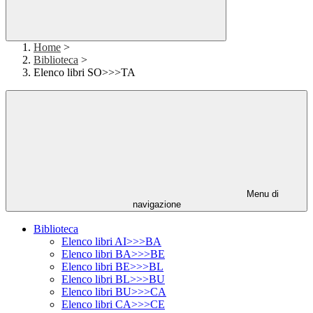
Home
>
Biblioteca
>
Elenco libri SO>>>TA
Menu di
navigazione
Biblioteca
Elenco libri AI>>>BA
Elenco libri BA>>>BE
Elenco libri BE>>>BL
Elenco libri BL>>>BU
Elenco libri BU>>>CA
Elenco libri CA>>>CE