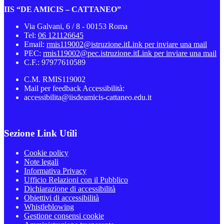
IIS “DE AMICIS – CATTANEO”
Via Galvani, 6 / 8 - 00153 Roma
Tel:
06 121126645
Email:
rmis119002@istruzione.it
Link per inviare una mail
PEC:
rmis119002@pec.istruzione.it
Link per inviare una mail
C.F.: 97977610589
C.M. RMIS119002
Mail per feedback Accessibilità:
accessibilita@iisdeamicis-cattaneo.edu.it
Sezione Link Utili
Cookie policy
Note legali
Informativa Privacy
Ufficio Relazioni con il Pubblico
Dichiarazione di accessibilità
Obiettivi di accessibilità
Whistleblowing
Gestione consensi cookie