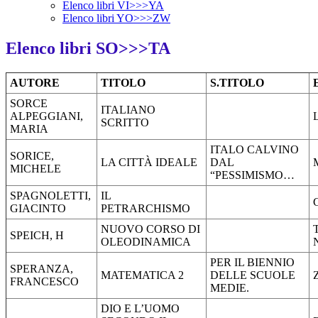
Elenco libri VI>>>YA
Elenco libri YO>>>ZW
Elenco libri SO>>>TA
AUTORE
TITOLO
S.TITOLO
SORCE
ITALIANO
ALPEGGIANI,
SCRITTO
MARIA
ITALO CALVINO
SORICE,
LA CITTÀ IDEALE
DAL
MICHELE
“PESSIMISMO…
SPAGNOLETTI,
IL
GIACINTO
PETRARCHISMO
NUOVO CORSO DI
SPEICH, H
OLEODINAMICA
PER IL BIENNIO
SPERANZA,
MATEMATICA 2
DELLE SCUOLE
FRANCESCO
MEDIE.
DIO E L’UOMO